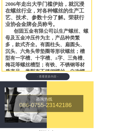
2006
年走出大学门槛伊始，就沉浸
在螺丝行业，对各种螺丝的生产工
艺、技术、参数十分了解。荣获行
业协会金牌会员称号。
创固五金有限公司
以生产螺丝、螺
母及五金冲压件为主，产品种类繁
多，款式齐全。有圆柱头、扁圆头、
沉头、六角头带垫圈等形状螺丝；槽
型有一字槽、十字槽、
±
字、三角槽、
梅花等螺丝槽型；有铁、不锈钢等材
质产品，类型有不锈钢螺丝、自攻螺
- 查看更多内容 -
丝、内外六角螺丝、螺母等系列产
品
，
直径从
M2mm
～
M36mm
，长度
从
2mm
～
500mm
。产品表面处理现有
发黑、镀锌、镀铜、镀镍、渗碳等。
咨询热线
086-0755-23142186
制造工艺先进，设备配套、技术力量
雄厚、检测设施齐全。产品按照
GB
（国标）、
ISO
（国际标准）、
DIN
（德国标准）、
ANSI
（美国标