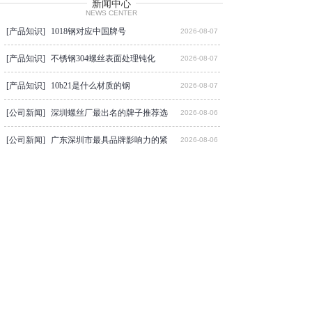
准）、
BS
（英国标准）、
JIS
（日本标
新闻中心
NEWS CENTER
准）等标准生产
，
也可按客户要求订
[产品知识]
1018钢对应中国牌号
2026-08-07
制。
产品广泛应用于模具、液压、航
天、航空、电子、电器、仪表、仪
[产品知识]
不锈钢304螺丝表面处理钝化
2026-08-07
器、化工、高档眼镜架装配等领域。
深圳市创固五金有限公司产品一直畅
[产品知识]
10b21是什么材质的钢
2026-08-07
销欧美、香港及国内珠三角地区
。
经
[公司新闻]
过多年积累经验，深圳市创固五金有
深圳螺丝厂最出名的牌子推荐选
2026-08-06
限公司已逐渐建立并完善了一整套生
[公司新闻]
广东深圳市最具品牌影响力的紧
2026-08-06
产销售体系及质量管理体系。秉持精
益求精的企业精神，严格质量管理，
[产品知识]
紧固件标准件螺丝生产厂家哪家
2026-08-06
不断提高生产技术，扩充生产设备
，
以满足客户要求为目标
。
[公司新闻]
深圳紧固件标准件螺丝厂家口碑
2026-08-06
创固五金有限公司
拥有先进、齐全
[产品知识]
组合螺丝专业生产厂家推荐
2026-08-05
的生产设备，如打头机、冲压机、搓
牙机、螺母机
、
精密车床等；
配有专
[公司新闻]
蓝白锌十字槽盘头三组合螺丝
2026-08-05
业的技术检测设备，如投影机扭力、
试验机、硬度试验机、盐雾测试机、
[产品知识]
内六角三组合螺钉标准规范
2026-08-05
ROHS
标准测试仪
等
高精密设备。
我
- 查看更多文章 -
司已于
20
11
年通过了
ISO9001
：
200
8