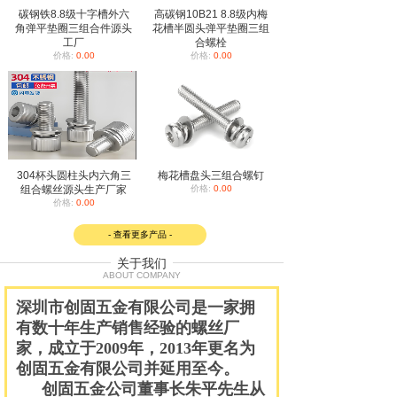
碳钢铁8.8级十字槽外六
高碳钢10B21 8.8级内梅
角弹平垫圈三组合件源头
花槽半圆头弹平垫圈三组
工厂
合螺栓
价格:
0.00
价格:
0.00
304杯头圆柱头内六角三
梅花槽盘头三组合螺钉
组合螺丝源头生产厂家
价格:
0.00
价格:
0.00
- 查看更多产品 -
关于我们
ABOUT COMPANY
深圳市创固五金有限公司
是一家拥
有数十年生产销售经验的螺丝厂
家，成立于
2009
年，
2013
年更名为
创固五金有限公司并延用至今。
创固五金公司董事长朱平先生从